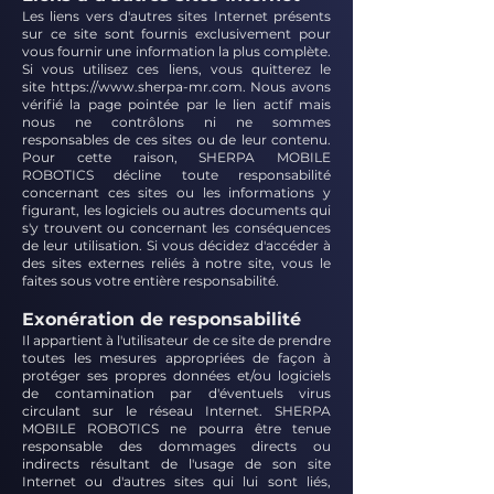
Les liens vers d'autres sites Internet présents
sur ce site sont fournis exclusivement pour
vous fournir une information la plus complète.
Si vous utilisez ces liens, vous quitterez le
site
https://www.sherpa-mr.com
. Nous avons
vérifié la page pointée par le lien actif mais
nous ne contrôlons ni ne sommes
responsables de ces sites ou de leur contenu.
Pour cette raison, SHERPA MOBILE
ROBOTICS décline toute responsabilité
concernant ces sites ou les informations y
figurant, les logiciels ou autres documents qui
s'y trouvent ou concernant les conséquences
de leur utilisation. Si vous décidez d'accéder à
des sites externes reliés à notre site, vous le
faites sous votre entière responsabilité.
Exonération de responsabilité
Il appartient à l'utilisateur de ce site de prendre
toutes les mesures appropriées de façon à
protéger ses propres données et/ou logiciels
de contamination par d'éventuels virus
circulant sur le réseau Internet. SHERPA
MOBILE ROBOTICS ne pourra être tenue
responsable des dommages directs ou
indirects résultant de l'usage de son site
Internet ou d'autres sites qui lui sont liés,