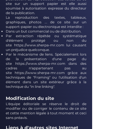
site sur un support papier est elle aussi
soumise à autorisation expresse du directeur
de la publication.
La reproduction des textes, tableaux,
graphiques, photos ... de ce site sur un
support-papier ou électronique est interdite :
Dans un but commercial ou de distribution.
Par extraction répétée ou systématique
d'élément protégé ou non du
site
https://www.sherpa-mr.com
lui causant
un préjudice quelconque.
Par le mécanisme de liens. Spécialement lors
de la présentation d'une page du
site
https://www.sherpa-mr.com
dans des
cadres n'appartenant pas au
site
https://www.sherpa-mr.com
grâce aux
techniques de "Framing" ou l'utilisation d'un
élément dans un site extérieur grâce à la
technique du "in line linking".
Modification du site
L'équipe éditoriale se réserve le droit de
modifier ou de corriger le contenu de ce site
et cette mention légale à tout moment et ceci
sans préavis.
Liens à d'autres sites In
ternet