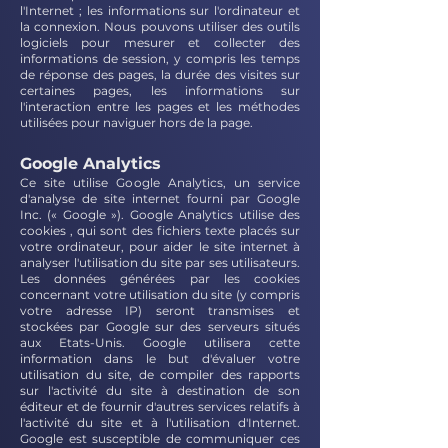
l'Internet ;
les informations sur l'ordinateur et
la connexion
. Nous pouvons utiliser des outils
logiciels pour mesurer et collecter des
informations de session, y compris les temps
de réponse des pages, la durée des visites sur
certaines pages, les informations sur
l'interaction entre les pages et les méthodes
utilisées pour naviguer hors de la page.
Google Analytics
Ce site utilise Google Analytics, un service
d'analyse de site internet fourni par Google
Inc. (« Google »). Google Analytics utilise des
cookies , qui sont des fichiers texte placés sur
votre ordinateur, pour aider le site internet à
analyser l'utilisation du site par ses utilisateurs.
Les données générées par les cookies
concernant votre utilisation du site (y compris
votre adresse IP) seront transmises et
stockées par Google sur des serveurs situés
aux Etats-Unis. Google utilisera cette
inform
ation dans le but d'évaluer votre
utilisation du site, de compiler des rapports
sur l'activité du site à destination de son
éditeur et de fournir d'autres services relatifs à
l'activité du site et à l'utilisation d'Internet.
Google est susceptible de communiquer ces