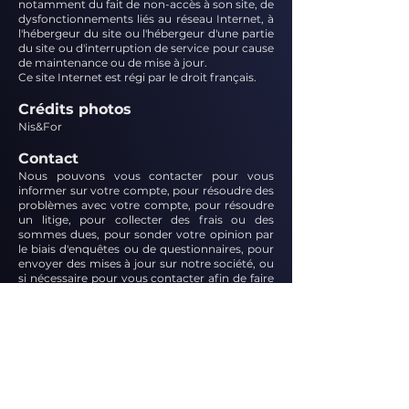
notamment du fait de non-accès à son site, de
dysfonctionnements liés au réseau Internet, à
l'hébergeur du site ou l'hébergeur d'une partie
du site ou d'interruption de service pour cause
de maintenance ou de mise à jour.
Ce site Internet est régi par le droit français.
Crédits
photos
Nis&For
Contact
Nous pouvons vous contacter pour vous
informer sur votre compte, pour résoudre des
problèmes avec votre compte, pour résoudre
un litige, pour collecter des frais ou des
sommes dues, pour sonder votre opinion par
le biais d'enquêtes ou de questionnaires, pour
envoyer des mises à jour sur notre société, ou
si nécessaire pour vous contacter afin de faire
respecter notre contrat d'utilisation, les lois
nationales applicables, et tout accord que
nous pourrions avoir avec vous. À ces fins,
nous pouvons vous contacter par courrier
électronique, téléphone, messages textuels et
courrier postal.
Politique en matière de c
ookies