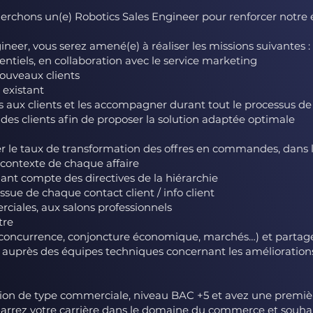
cherchons un(e) Robotics Sales Engineer pour renforcer notr
neer, vous serez amené(e) à réaliser les missions suivantes :
tentiels, en collaboration avec le service marketing
ouveaux clients
 existant
 aux clients et les accompagner durant tout le processus de
 des clients afin de proposer la solution adaptée optimale
er le taux de transformation des offres en commandes, dans l
contexte de chaque affaire
nant compte des directives de la hiérarchie
’issue de chaque contact client / info client
ciales, aux salons professionnels
tre
 (concurrence, conjoncture économique, marchés…) et partag
n auprès des équipes techniques concernant les amélioratio
tion de type commerciale, niveau BAC +5 et avez une premiè
arrez votre carrière dans le domaine du commerce et souhait