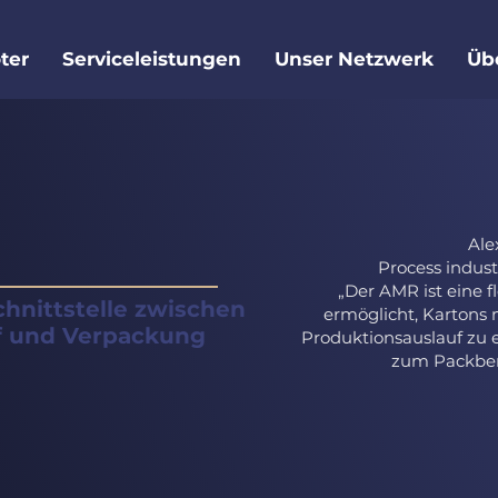
ter
Serviceleistungen
Unser Netzwerk
Üb
Ale
Process indust
„Der AMR ist eine f
chnittstelle zwischen
ermöglicht, Kartons 
f und Verpackung
Produktionsauslauf zu
zum Packbere