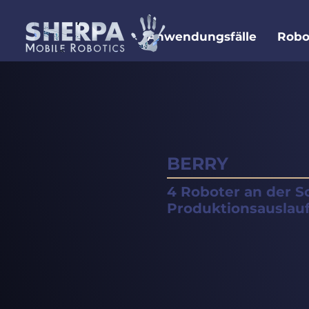
Anwendungsfälle
Robo
BERRY
4 Roboter an der S
Produktionsauslau